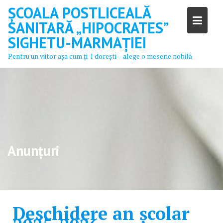
Skip
ȘCOALA POSTLICEALĂ
to
SANITARĂ „HIPOCRATES”
content
SIGHETU-MARMAȚIEI
Pentru un viitor aşa cum ţi-l doreşti – alege o meserie nobilă
Anunțuri
Deschidere an școlar