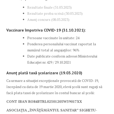
Rezultate finale (31.03.2023)
Rezultate proba scrisă (30.03.2023)
Anunț concurs (08.03.2023)
Vaccinare împotriva COVID-19 (31.10.2021):
Persoane vaccinate în unitate: 24
Ponderea personalului vaccinat raportat la
numărul total al angajaților: 96%
Date publicate conform adresei Ministerului
Educației nr. 429 / 29.10.2021
Anunț plată taxă școlarizare
(19.03.2020)
Ca urmare a situației excepționale provocată de COVID-19,
începând cu data de 19 martie 2020, elevii școlii sunt rugați să
facă plata taxei de școlarizare în contul bancar al școlii:
CONT IBAN RO84BTRL02501205W59017XX
ASOCIAȚIA „ÎNVĂȚĂMÂNTUL SANITAR” SIGHETU-