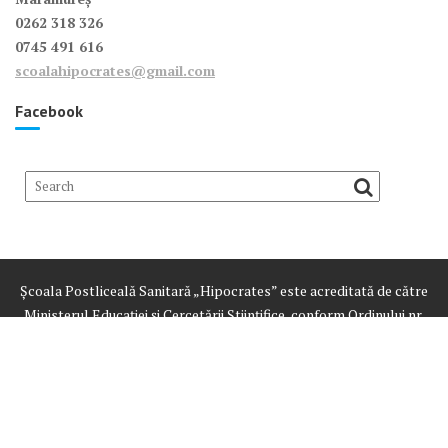
0262 318 326
0745 491 616
scoalahipocrates@gmail.com
Facebook
Școala Postliceală Sanitară „Hipocrates” este acreditată de către
Ministerul Educației și Cercetării Științifice, conform Ordinului nr.
3428 din 24.03.2015
Despre noi
Oferta
Înscriere
Curricula școlii
E-learning
Examene
Documente școală
Foto
Anunțuri
Contact