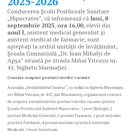
2025-2026
Conducerea Școlii Postliceale Sanitare
„Hipocrates”, vă informează că
luni, 8
septembrie 2025
,
ora 16,00
, elevii din
anul I
, asistent medical generalist și
asistent medical de farmacie, sunt
așteptați la sediul unității de învățământ,
Școala Gimnazială „Dr. Ioan Mihalyi de
Apșa” situată pe strada Mihai Viteazu nr.
41, Sighetu Marmației.
Concurs ocupare posturi/catedre vacante
Asociația „Învățământul Sanitar”, cu sediul in Sighetu Marmației,
str. Mihai Viteazu, nr. 41C, jud. Maramureș, organizează concurs
de ocupare a următoarelor posturi/catedre vacante pentru
Școala Postliceală Sanitară Hipocrates: 1 post Biologie, 2
posturi Medicină Generală, 2 posturi Farmacie, 1 post instruire
practică Farmacie, 4 posturi instruire practică Asistență
Medicală, 1 post Sociologie