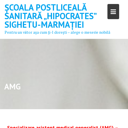
Skip
ȘCOALA POSTLICEALĂ
to
SANITARĂ „HIPOCRATES”
content
SIGHETU-MARMAȚIEI
Pentru un viitor aşa cum ţi-l doreşti – alege o meserie nobilă
AMG
Specializare asistent medical generalist (AMG) –