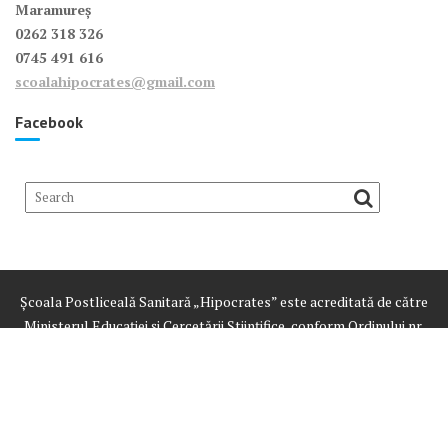
Maramureș
0262 318 326
0745 491 616
scoalahipocrates@gmail.com
Facebook
Școala Postliceală Sanitară „Hipocrates” este acreditată de către
Ministerul Educației și Cercetării Științifice, conform Ordinului nr.
3428 din 24.03.2015
Despre noi
Oferta
Înscriere
Curricula școlii
E-learning
Examene
Documente școală
Foto
Anunțuri
Contact