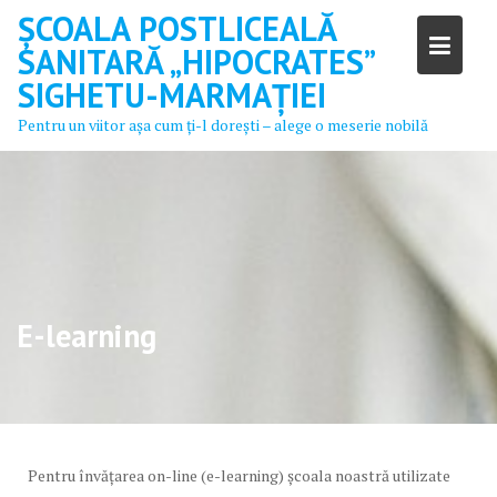
Skip
ȘCOALA POSTLICEALĂ
to
SANITARĂ „HIPOCRATES”
content
SIGHETU-MARMAȚIEI
Pentru un viitor aşa cum ţi-l doreşti – alege o meserie nobilă
E-learning
Pentru învățarea on-line (e-learning) școala noastră utilizate