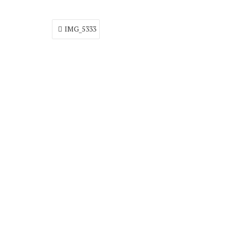
Navigare
IMG_5333
în
articole