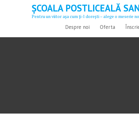
Skip
ȘCOALA POSTLICEALĂ SAN
to
Pentru un viitor aşa cum ţi-l doreşti – alege o meserie n
content
Despre noi
Oferta
Înscri