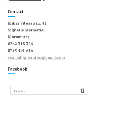
Contact
Mihai Viteazu nr. 41
Sighetu-Marmației
Maramureș
0262 318 326
0745 491 616
scoalahipocrates@gmail.com
Facebook