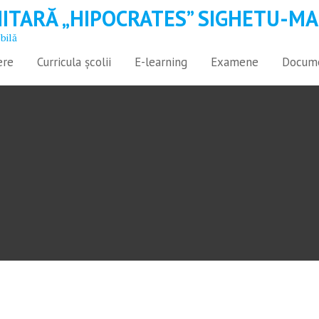
ITARĂ „HIPOCRATES” SIGHETU-MA
obilă
ere
Curricula școlii
E-learning
Examene
Docume