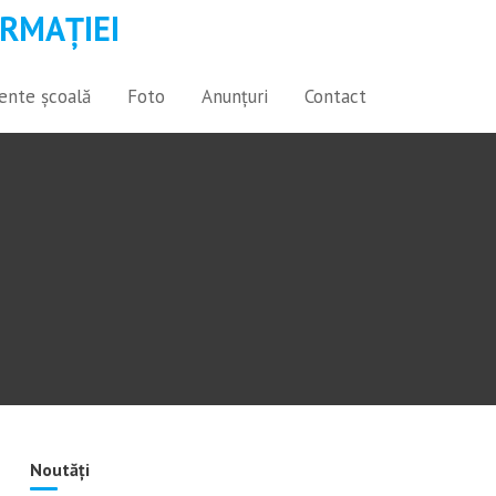
RMAȚIEI
nte școală
Foto
Anunțuri
Contact
Noutăți