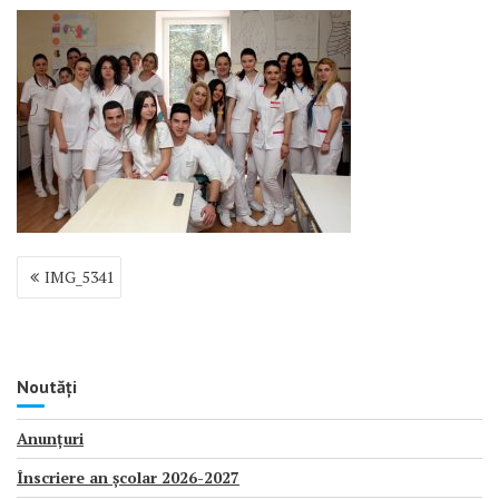
Navigare
IMG_5341
în
articole
Noutăți
Anunțuri
Înscriere an școlar 2026-2027