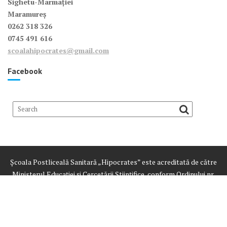
Sighetu-Marmației
Maramureș
0262 318 326
0745 491 616
scoalahipocrates@gmail.com
Facebook
Școala Postliceală Sanitară „Hipocrates” este acreditată de către
Ministerul Educației și Cercetării Științifice, conform Ordinului nr.
3428 din 24.03.2015
Despre noi
Oferta
Înscriere
Curricula școlii
E-learning
Examene
Documente școală
Foto