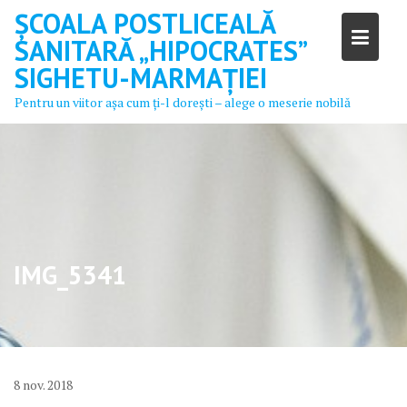
Skip
ȘCOALA POSTLICEALĂ
to
SANITARĂ „HIPOCRATES”
content
SIGHETU-MARMAȚIEI
Pentru un viitor aşa cum ţi-l doreşti – alege o meserie nobilă
IMG_5341
8
nov.
2018