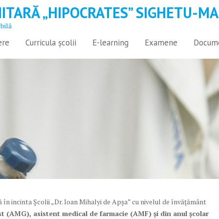
ITARĂ „HIPOCRATES” SIGHETU-MA
obilă
ere
Curricula școlii
E-learning
Examene
Docume
în incinta Școlii „Dr. Ioan Mihalyi de Apșa” cu nivelul de învățământ
ist (AMG),
asistent medical de farmacie (AMF) și din anul școlar