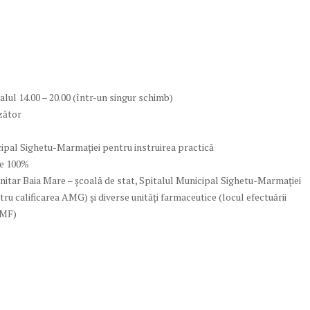
lul 14.00 – 20.00 (într-un singur schimb)
zător
ipal Sighetu-Marmației pentru instruirea practică
de 100%
anitar Baia Mare – școală de stat, Spitalul Municipal Sighetu-Marmației
ntru calificarea AMG) și diverse unități farmaceutice (locul efectuării
AMF)