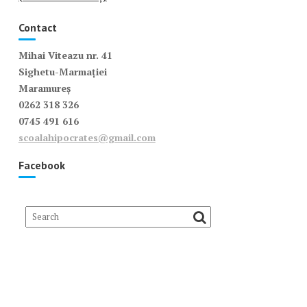
Contact
Mihai Viteazu nr. 41
Sighetu-Marmației
Maramureș
0262 318 326
0745 491 616
scoalahipocrates@gmail.com
Facebook