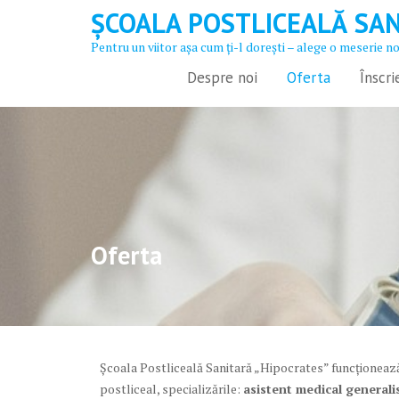
Skip
ȘCOALA POSTLICEALĂ SAN
to
Pentru un viitor aşa cum ţi-l doreşti – alege o meserie n
content
Despre noi
Oferta
Înscri
Oferta
Școala Postliceală Sanitară „Hipocrates” funcționează 
postliceal, specializările:
asistent medical general