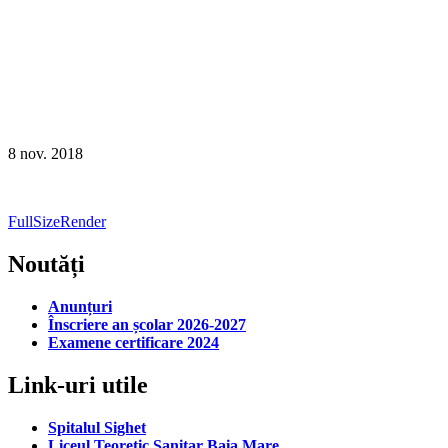
8
nov.
2018
Navigare
FullSizeRender
în
Noutăți
articole
Anunțuri
Înscriere an școlar 2026-2027
Examene certificare 2024
Link-uri utile
Spitalul Sighet
Liceul Teoretic Sanitar Baia Mare