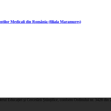
tenților Medicali din România (filiala Maramureș)
terul Educației și Cercetării Științifice, conform Ordinului nr. 3428 din