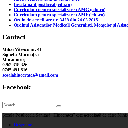
Învățământ postliceal (edu.ro)
Curriculum pentru specializarea AMG (edu.ro)
Curriculum pentru specializarea AMF (edu.ro)
Ordin de acreditare nr. 3428 din 24.03.2015
Ordinul Asistenților Medicali Generaliști, Moașelor și Asis
Contact
Mihai Viteazu nr. 41
Sighetu-Marmației
Maramureș
0262 318 326
0745 491 616
scoalahipocrates@gmail.com
Facebook
Școala Postliceală Sanitară „Hipocrates” este acreditată de către Minis
Despre noi