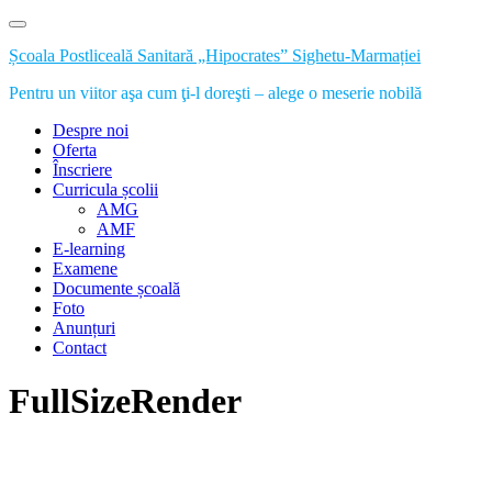
Skip
to
Școala Postliceală Sanitară „Hipocrates” Sighetu-Marmației
content
Pentru un viitor aşa cum ţi-l doreşti – alege o meserie nobilă
Despre noi
Oferta
Înscriere
Curricula școlii
AMG
AMF
E-learning
Examene
Documente școală
Foto
Anunțuri
Contact
FullSizeRender