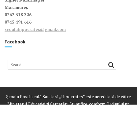
Maramureș
0262 318 326
0745 491 616
scoalahipocrates@gmail.com
Facebook
Școala Postliceală Sanitară „Hipocrates” este acreditată de către
Ministerul Educației și Cercetării Științifice, conform Ordinului nr.
3428 din 24.03.2015
Despre noi
Oferta
Înscriere
Curricula școlii
E-learning
Examene
Documente școală
Foto
Anunțuri
Contact