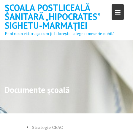
Skip
ȘCOALA POSTLICEALĂ
to
SANITARĂ „HIPOCRATES”
content
SIGHETU-MARMAȚIEI
Pentru un viitor aşa cum ţi-l doreşti – alege o meserie nobilă
Documente școală
Strategie CEAC